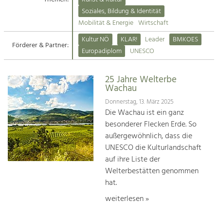
Kirchen am Fluss
Soziales, Bildung & Identität
Tourismus
Mobilität & Energie
Wirtschaft
Angebotsentwicklung und
Suche
Kultur NÖ
KLAR!
Leader
BMKOES
Positionierung.
Förderer & Partner:
Europadiplom
UNESCO
Impressum
Kunst & Kultur
Handwerk, Wissenschaft und Forschung.
25 Jahre Welterbe
Kontakt
Wachau
Donnerstag, 13. März 2025
Soziales, Bildung &
Die Wachau ist ein ganz
Identität
besonderer Flecken Erde. So
Gleichberechtigung, Jugend und
außergewöhnlich, dass die
Integration
UNESCO die Kulturlandschaft
Mobilität & Energie
auf ihre Liste der
Klimawandel, öffentlicher Verkehr und
erneuerbare Energie
Welterbestätten genommen
hat.
Wirtschaft
weiterlesen »
Steigerung regionaler Wertschöpfung