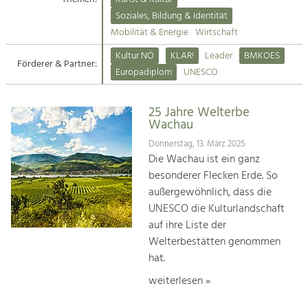
Kirchen am Fluss
Soziales, Bildung & Identität
Tourismus
Mobilität & Energie
Wirtschaft
Angebotsentwicklung und
Suche
Kultur NÖ
KLAR!
Leader
BMKOES
Positionierung.
Förderer & Partner:
Europadiplom
UNESCO
Impressum
Kunst & Kultur
Handwerk, Wissenschaft und Forschung.
25 Jahre Welterbe
Kontakt
Wachau
Donnerstag, 13. März 2025
Soziales, Bildung &
Die Wachau ist ein ganz
Identität
besonderer Flecken Erde. So
Gleichberechtigung, Jugend und
außergewöhnlich, dass die
Integration
UNESCO die Kulturlandschaft
Mobilität & Energie
auf ihre Liste der
Klimawandel, öffentlicher Verkehr und
erneuerbare Energie
Welterbestätten genommen
hat.
Wirtschaft
weiterlesen »
Steigerung regionaler Wertschöpfung