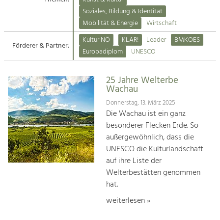
Kirchen am Fluss
Soziales, Bildung & Identität
Tourismus
Mobilität & Energie
Wirtschaft
Angebotsentwicklung und
Suche
Kultur NÖ
KLAR!
Leader
BMKOES
Positionierung.
Förderer & Partner:
Europadiplom
UNESCO
Impressum
Kunst & Kultur
Handwerk, Wissenschaft und Forschung.
25 Jahre Welterbe
Kontakt
Wachau
Donnerstag, 13. März 2025
Soziales, Bildung &
Die Wachau ist ein ganz
Identität
besonderer Flecken Erde. So
Gleichberechtigung, Jugend und
außergewöhnlich, dass die
Integration
UNESCO die Kulturlandschaft
Mobilität & Energie
auf ihre Liste der
Klimawandel, öffentlicher Verkehr und
erneuerbare Energie
Welterbestätten genommen
hat.
Wirtschaft
weiterlesen »
Steigerung regionaler Wertschöpfung