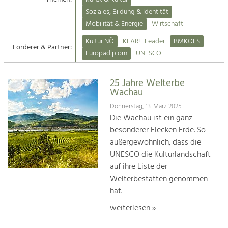
Kirchen am Fluss
Soziales, Bildung & Identität
Tourismus
Mobilität & Energie
Wirtschaft
Angebotsentwicklung und
Suche
Kultur NÖ
KLAR!
Leader
BMKOES
Positionierung.
Förderer & Partner:
Europadiplom
UNESCO
Impressum
Kunst & Kultur
Handwerk, Wissenschaft und Forschung.
25 Jahre Welterbe
Kontakt
Wachau
Donnerstag, 13. März 2025
Soziales, Bildung &
Die Wachau ist ein ganz
Identität
besonderer Flecken Erde. So
Gleichberechtigung, Jugend und
außergewöhnlich, dass die
Integration
UNESCO die Kulturlandschaft
Mobilität & Energie
auf ihre Liste der
Klimawandel, öffentlicher Verkehr und
erneuerbare Energie
Welterbestätten genommen
hat.
Wirtschaft
weiterlesen »
Steigerung regionaler Wertschöpfung