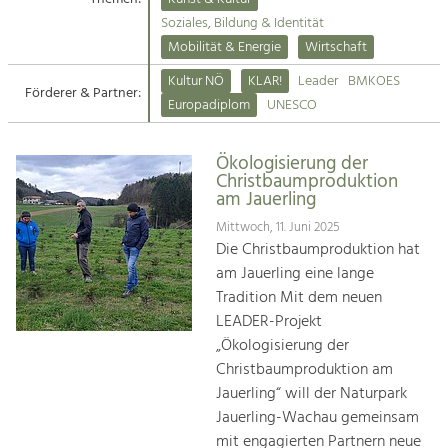
Kirchen am Fluss
Soziales, Bildung & Identität
Tourismus
Mobilität & Energie
Wirtschaft
Angebotsentwicklung und
Suche
Kultur NÖ
KLAR!
Leader
BMKOES
Positionierung.
Förderer & Partner:
Europadiplom
UNESCO
Impressum
Kunst & Kultur
Handwerk, Wissenschaft und Forschung.
Ökologisierung der
Kontakt
Christbaumproduktion
am Jauerling
Soziales, Bildung &
Mittwoch, 11. Juni 2025
Identität
Die Christbaumproduktion hat
Gleichberechtigung, Jugend und
am Jauerling eine lange
Integration
Tradition Mit dem neuen
Mobilität & Energie
LEADER-Projekt
Klimawandel, öffentlicher Verkehr und
„Ökologisierung der
erneuerbare Energie
Christbaumproduktion am
Jauerling“ will der Naturpark
Wirtschaft
Jauerling-Wachau gemeinsam
Steigerung regionaler Wertschöpfung
mit engagierten Partnern neue