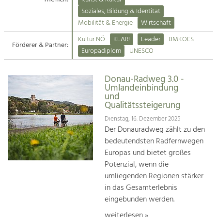
Kirchen am Fluss
Soziales, Bildung & Identität
Tourismus
Mobilität & Energie
Wirtschaft
Angebotsentwicklung und
Suche
Kultur NÖ
KLAR!
Leader
BMKOES
Positionierung.
Förderer & Partner:
Europadiplom
UNESCO
Impressum
Kunst & Kultur
Handwerk, Wissenschaft und Forschung.
Donau-Radweg 3.0 -
Kontakt
Umlandeinbindung
und
Qualitätssteigerung
Soziales, Bildung &
Identität
Dienstag, 16. Dezember 2025
Der Donauradweg zählt zu den
Gleichberechtigung, Jugend und
Integration
bedeutendsten Radfernwegen
Mobilität & Energie
Europas und bietet großes
Klimawandel, öffentlicher Verkehr und
Potenzial, wenn die
erneuerbare Energie
umliegenden Regionen stärker
in das Gesamterlebnis
Wirtschaft
eingebunden werden.
Steigerung regionaler Wertschöpfung
weiterlesen »