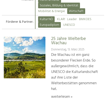
Kirchen am Fluss
Soziales, Bildung & Identität
Tourismus
Mobilität & Energie
Wirtschaft
Angebotsentwicklung und
Suche
Kultur NÖ
KLAR!
Leader
BMKOES
Positionierung.
Förderer & Partner:
Europadiplom
UNESCO
Impressum
Kunst & Kultur
Handwerk, Wissenschaft und Forschung.
25 Jahre Welterbe
Kontakt
Wachau
Donnerstag, 13. März 2025
Soziales, Bildung &
Die Wachau ist ein ganz
Identität
besonderer Flecken Erde. So
Gleichberechtigung, Jugend und
außergewöhnlich, dass die
Integration
UNESCO die Kulturlandschaft
Mobilität & Energie
auf ihre Liste der
Klimawandel, öffentlicher Verkehr und
erneuerbare Energie
Welterbestätten genommen
hat.
Wirtschaft
weiterlesen »
Steigerung regionaler Wertschöpfung