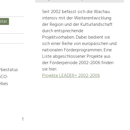
Die
Regionalentwicklung
Seit 2002 befasst sich die Wachau
in
intensiv mit der Weiterentwicklung
tität
unserer
der Region und der Kulturlandschaft
Region
durch entsprechende
ist
Projektvorhaben. Dabei bedient sie
sich einer Reihe von europäischen und
sehr
nationalen Förderprogrammen. Eine
vielfältig.
Liste abgeschlossener Projekte aus
Deshalb
der Förderperiode 2002-2006 finden
geben
sie hier:
rbestatus
wir
Projekte LEADER+ 2002-2006
ESCO-
hier
rbes
eine
Übersicht
über
unsere
Themenschwerpunkte.
Für
1
mehr