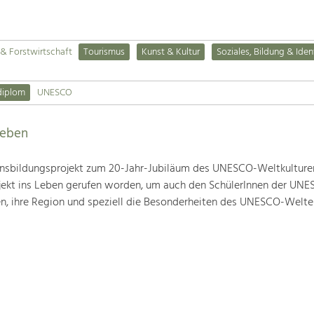
& Forstwirtschaft
Tourismus
Kunst & Kultur
Soziales, Bildung & Iden
diplom
UNESCO
leben
nsbildungsprojekt zum 20-Jahr-Jubiläum des UNESCO-Weltkulture
ojekt ins Leben gerufen worden, um auch den SchülerInnen der UN
en, ihre Region und speziell die Besonderheiten des UNESCO-Welte