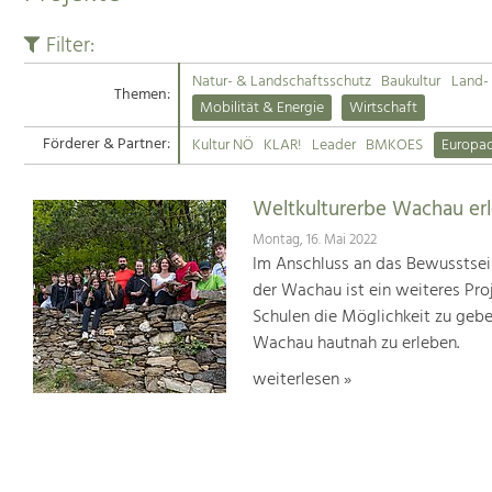
Filter:
Natur- & Landschaftsschutz
Baukultur
Land- 
Themen:
Mobilität & Energie
Wirtschaft
Förderer & Partner:
Kultur NÖ
KLAR!
Leader
BMKOES
Europa
Weltkulturerbe Wachau er
Montag, 16. Mai 2022
Im Anschluss an das Bewusstsei
der Wachau ist ein weiteres Pr
Schulen die Möglichkeit zu geb
Wachau hautnah zu erleben.
weiterlesen »