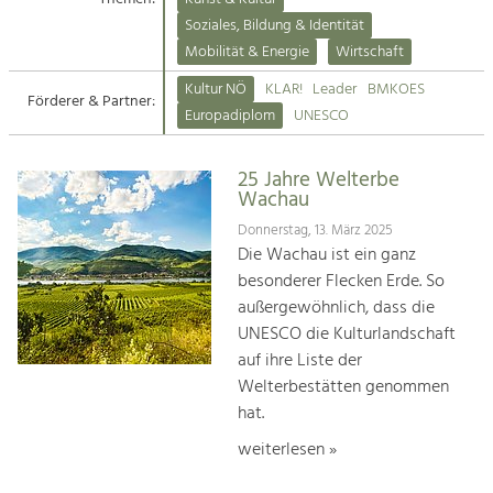
Kirchen am Fluss
Soziales, Bildung & Identität
Tourismus
Mobilität & Energie
Wirtschaft
Angebotsentwicklung und
Suche
Kultur NÖ
KLAR!
Leader
BMKOES
Positionierung.
Förderer & Partner:
Europadiplom
UNESCO
Impressum
Kunst & Kultur
Handwerk, Wissenschaft und Forschung.
25 Jahre Welterbe
Kontakt
Wachau
Donnerstag, 13. März 2025
Soziales, Bildung &
Die Wachau ist ein ganz
Identität
besonderer Flecken Erde. So
Gleichberechtigung, Jugend und
außergewöhnlich, dass die
Integration
UNESCO die Kulturlandschaft
Mobilität & Energie
auf ihre Liste der
Klimawandel, öffentlicher Verkehr und
erneuerbare Energie
Welterbestätten genommen
hat.
Wirtschaft
weiterlesen »
Steigerung regionaler Wertschöpfung