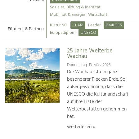
Kirchen am Fluss
Soziales, Bildung & Identität
Tourismus
Mobilität & Energie
Wirtschaft
Angebotsentwicklung und
Suche
Kultur NÖ
KLAR!
Leader
BMKOES
Positionierung.
Förderer & Partner:
Europadiplom
UNESCO
Impressum
Kunst & Kultur
Handwerk, Wissenschaft und Forschung.
25 Jahre Welterbe
Kontakt
Wachau
Donnerstag, 13. März 2025
Soziales, Bildung &
Die Wachau ist ein ganz
Identität
besonderer Flecken Erde. So
Gleichberechtigung, Jugend und
außergewöhnlich, dass die
Integration
UNESCO die Kulturlandschaft
Mobilität & Energie
auf ihre Liste der
Klimawandel, öffentlicher Verkehr und
erneuerbare Energie
Welterbestätten genommen
hat.
Wirtschaft
weiterlesen »
Steigerung regionaler Wertschöpfung