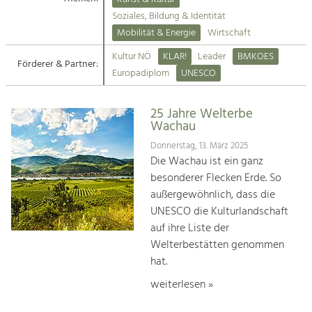
Kirchen am Fluss
Soziales, Bildung & Identität
Tourismus
Mobilität & Energie
Wirtschaft
Angebotsentwicklung und
Suche
Kultur NÖ
KLAR!
Leader
BMKOES
Positionierung.
Förderer & Partner:
Europadiplom
UNESCO
Impressum
Kunst & Kultur
Handwerk, Wissenschaft und Forschung.
25 Jahre Welterbe
Kontakt
Wachau
Donnerstag, 13. März 2025
Soziales, Bildung &
Die Wachau ist ein ganz
Identität
besonderer Flecken Erde. So
Gleichberechtigung, Jugend und
außergewöhnlich, dass die
Integration
UNESCO die Kulturlandschaft
Mobilität & Energie
auf ihre Liste der
Klimawandel, öffentlicher Verkehr und
erneuerbare Energie
Welterbestätten genommen
hat.
Wirtschaft
weiterlesen »
Steigerung regionaler Wertschöpfung