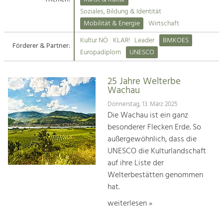
Kirchen am Fluss
Soziales, Bildung & Identität
Tourismus
Mobilität & Energie
Wirtschaft
Angebotsentwicklung und
Suche
Kultur NÖ
KLAR!
Leader
BMKOES
Positionierung.
Förderer & Partner:
Europadiplom
UNESCO
Impressum
Kunst & Kultur
Handwerk, Wissenschaft und Forschung.
25 Jahre Welterbe
Kontakt
Wachau
Donnerstag, 13. März 2025
Soziales, Bildung &
Die Wachau ist ein ganz
Identität
besonderer Flecken Erde. So
Gleichberechtigung, Jugend und
außergewöhnlich, dass die
Integration
UNESCO die Kulturlandschaft
Mobilität & Energie
auf ihre Liste der
Klimawandel, öffentlicher Verkehr und
erneuerbare Energie
Welterbestätten genommen
hat.
Wirtschaft
weiterlesen »
Steigerung regionaler Wertschöpfung