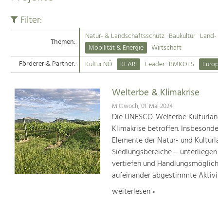
Filter:
Natur- & Landschaftsschutz
Baukultur
Land- 
Themen:
Mobilität & Energie
Wirtschaft
Förderer & Partner:
Kultur NÖ
KLAR!
Leader
BMKOES
Euro
Welterbe & Klimakrise
Mittwoch, 01. Mai 2024
Die UNESCO-Welterbe Kulturland
Klimakrise betroffen. Insbesond
Elemente der Natur- und Kultur
Siedlungsbereiche – unterliege
vertiefen und Handlungsmöglic
aufeinander abgestimmte Aktivi
weiterlesen »