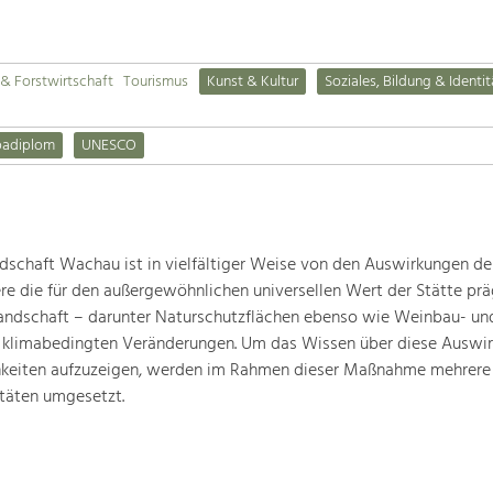
& Forstwirtschaft
Tourismus
Kunst & Kultur
Soziales, Bildung & Identit
padiplom
UNESCO
schaft Wachau ist in vielfältiger Weise von den Auswirkungen de
ere die für den außergewöhnlichen universellen Wert der Stätte pr
landschaft – darunter Naturschutzflächen ebenso wie Weinbau- un
n klimabedingten Veränderungen. Um das Wissen über diese Auswi
hkeiten aufzuzeigen, werden im Rahmen dieser Maßnahme mehrere
täten umgesetzt.