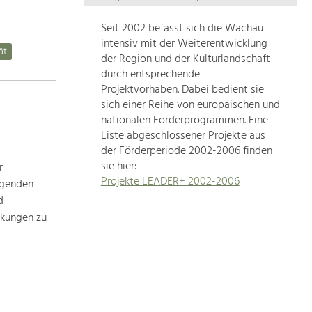
Die
Regionalentwicklung
Seit 2002 befasst sich die Wachau
in
intensiv mit der Weiterentwicklung
ät
unserer
der Region und der Kulturlandschaft
Region
durch entsprechende
ist
Projektvorhaben. Dabei bedient sie
sich einer Reihe von europäischen und
sehr
nationalen Förderprogrammen. Eine
vielfältig.
Liste abgeschlossener Projekte aus
Deshalb
der Förderperiode 2002-2006 finden
geben
sie hier:
r
wir
Projekte LEADER+ 2002-2006
ägenden
hier
d
eine
Übersicht
rkungen zu
über
unsere
Themenschwerpunkte.
Für
mehr