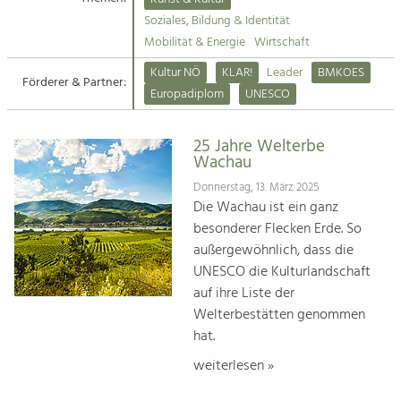
Kirchen am Fluss
Soziales, Bildung & Identität
Tourismus
Mobilität & Energie
Wirtschaft
Angebotsentwicklung und
Suche
Kultur NÖ
KLAR!
Leader
BMKOES
Positionierung.
Förderer & Partner:
Europadiplom
UNESCO
Impressum
Kunst & Kultur
Handwerk, Wissenschaft und Forschung.
25 Jahre Welterbe
Kontakt
Wachau
Donnerstag, 13. März 2025
Soziales, Bildung &
Die Wachau ist ein ganz
Identität
besonderer Flecken Erde. So
Gleichberechtigung, Jugend und
außergewöhnlich, dass die
Integration
UNESCO die Kulturlandschaft
Mobilität & Energie
auf ihre Liste der
Klimawandel, öffentlicher Verkehr und
erneuerbare Energie
Welterbestätten genommen
hat.
Wirtschaft
weiterlesen »
Steigerung regionaler Wertschöpfung