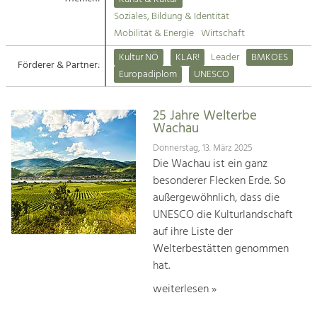
Kirchen am Fluss
Soziales, Bildung & Identität
Tourismus
Mobilität & Energie
Wirtschaft
Angebotsentwicklung und
Suche
Kultur NÖ
KLAR!
Leader
BMKOES
Positionierung.
Förderer & Partner:
Europadiplom
UNESCO
Impressum
Kunst & Kultur
Handwerk, Wissenschaft und Forschung.
25 Jahre Welterbe
Kontakt
Wachau
Donnerstag, 13. März 2025
Soziales, Bildung &
Die Wachau ist ein ganz
Identität
besonderer Flecken Erde. So
Gleichberechtigung, Jugend und
außergewöhnlich, dass die
Integration
UNESCO die Kulturlandschaft
Mobilität & Energie
auf ihre Liste der
Klimawandel, öffentlicher Verkehr und
erneuerbare Energie
Welterbestätten genommen
hat.
Wirtschaft
weiterlesen »
Steigerung regionaler Wertschöpfung