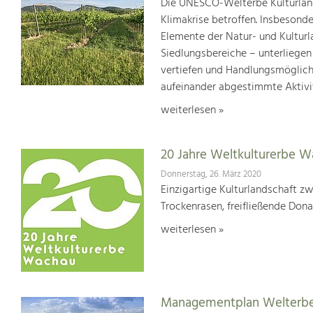
Die UNESCO-Welterbe Kulturland
Klimakrise betroffen. Insbesond
Elemente der Natur- und Kultur
Siedlungsbereiche – unterliege
vertiefen und Handlungsmöglic
aufeinander abgestimmte Aktivi
weiterlesen »
20 Jahre Weltkulturerbe 
Donnerstag, 26. März 2020
Einzigartige Kulturlandschaft z
Trockenrasen, freifließende Dona
weiterlesen »
Managementplan Welterb