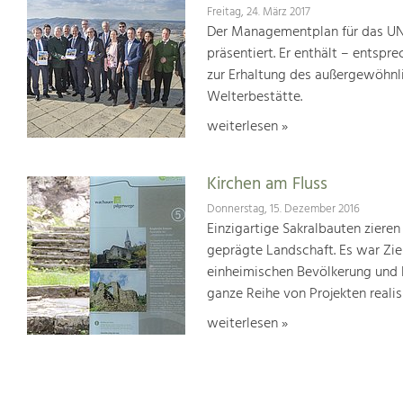
Freitag, 24. März 2017
Der Managementplan für das UN
präsentiert. Er enthält – ents
zur Erhaltung des außergewöhnlic
Welterbestätte.
weiterlesen »
Kirchen am Fluss
Donnerstag, 15. Dezember 2016
Einzigartige Sakralbauten zieren
geprägte Landschaft. Es war Ziel
einheimischen Bevölkerung und 
ganze Reihe von Projekten realisi
weiterlesen »