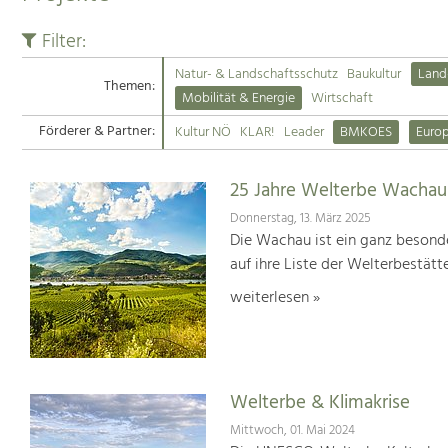
Filter:
Natur- & Landschaftsschutz
Baukultur
Land
Themen:
Mobilität & Energie
Wirtschaft
Förderer & Partner:
Kultur NÖ
KLAR!
Leader
BMKOES
Euro
25 Jahre Welterbe Wachau
Donnerstag, 13. März 2025
Die Wachau ist ein ganz besonde
auf ihre Liste der Welterbestät
weiterlesen »
Welterbe & Klimakrise
Mittwoch, 01. Mai 2024