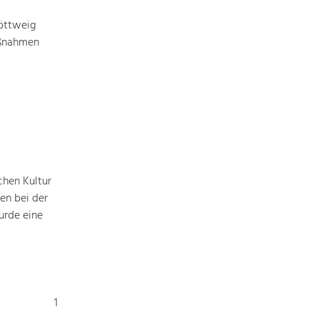
Baukultur
öttweig
Ortsbild, Baukultur und nachhaltiges
aßnahmen
Siedlungswesen.
Land- & Forstwirtschaft
Bewirtschaftung und Pflege der
Kulturlandschaft.
Tourismus
Angebotsentwicklung und
chen Kultur
Positionierung.
en bei der
urde eine
Kunst & Kultur
Handwerk, Wissenschaft und Forschung.
Soziales, Bildung &
1