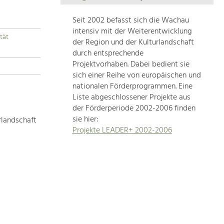
Die
Regionalentwicklung
Seit 2002 befasst sich die Wachau
in
intensiv mit der Weiterentwicklung
tät
unserer
der Region und der Kulturlandschaft
Region
durch entsprechende
ist
Projektvorhaben. Dabei bedient sie
sich einer Reihe von europäischen und
sehr
nationalen Förderprogrammen. Eine
vielfältig.
Liste abgeschlossener Projekte aus
Deshalb
der Förderperiode 2002-2006 finden
geben
sie hier:
rlandschaft
wir
Projekte LEADER+ 2002-2006
hier
eine
Übersicht
über
unsere
Themenschwerpunkte.
Für
mehr