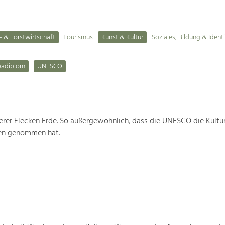
- & Forstwirtschaft
Tourismus
Kunst & Kultur
Soziales, Bildung & Identi
padiplom
UNESCO
rer Flecken Erde. So außergewöhnlich, dass die UNESCO die Kultu
ten genommen hat.