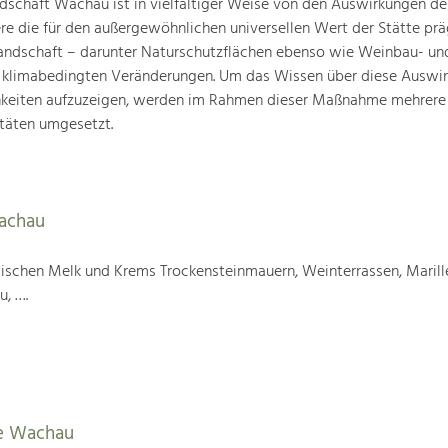
schaft Wachau ist in vielfältiger Weise von den Auswirkungen de
ere die für den außergewöhnlichen universellen Wert der Stätte pr
landschaft – darunter Naturschutzflächen ebenso wie Weinbau- un
n klimabedingten Veränderungen. Um das Wissen über diese Auswi
hkeiten aufzuzeigen, werden im Rahmen dieser Maßnahme mehrere
täten umgesetzt.
Wachau
wischen Melk und Krems Trockensteinmauern, Weinterrassen, Marill
u, ….
e Wachau