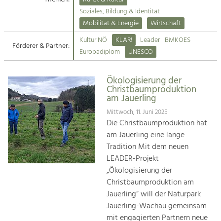
Kirchen am Fluss
Soziales, Bildung & Identität
Tourismus
Mobilität & Energie
Wirtschaft
Angebotsentwicklung und
Suche
Kultur NÖ
KLAR!
Leader
BMKOES
Positionierung.
Förderer & Partner:
Europadiplom
UNESCO
Impressum
Kunst & Kultur
Handwerk, Wissenschaft und Forschung.
Ökologisierung der
Kontakt
Christbaumproduktion
am Jauerling
Soziales, Bildung &
Mittwoch, 11. Juni 2025
Identität
Die Christbaumproduktion hat
Gleichberechtigung, Jugend und
am Jauerling eine lange
Integration
Tradition Mit dem neuen
Mobilität & Energie
LEADER-Projekt
Klimawandel, öffentlicher Verkehr und
„Ökologisierung der
erneuerbare Energie
Christbaumproduktion am
Jauerling“ will der Naturpark
Wirtschaft
Jauerling-Wachau gemeinsam
Steigerung regionaler Wertschöpfung
mit engagierten Partnern neue