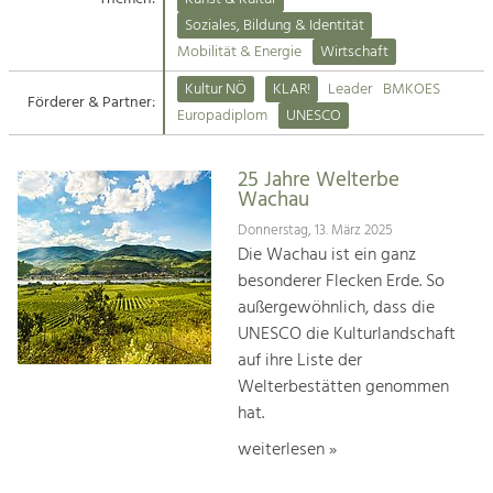
Kirchen am Fluss
Soziales, Bildung & Identität
Tourismus
Mobilität & Energie
Wirtschaft
Angebotsentwicklung und
Suche
Kultur NÖ
KLAR!
Leader
BMKOES
Positionierung.
Förderer & Partner:
Europadiplom
UNESCO
Impressum
Kunst & Kultur
Handwerk, Wissenschaft und Forschung.
25 Jahre Welterbe
Kontakt
Wachau
Donnerstag, 13. März 2025
Soziales, Bildung &
Die Wachau ist ein ganz
Identität
besonderer Flecken Erde. So
Gleichberechtigung, Jugend und
außergewöhnlich, dass die
Integration
UNESCO die Kulturlandschaft
Mobilität & Energie
auf ihre Liste der
Klimawandel, öffentlicher Verkehr und
erneuerbare Energie
Welterbestätten genommen
hat.
Wirtschaft
weiterlesen »
Steigerung regionaler Wertschöpfung