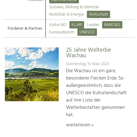
Kirchen am Fluss
Soziales, Bildung & Identität
Tourismus
Mobilität & Energie
Wirtschaft
Angebotsentwicklung und
Suche
Kultur NÖ
KLAR!
Leader
BMKOES
Positionierung.
Förderer & Partner:
Europadiplom
UNESCO
Impressum
Kunst & Kultur
Handwerk, Wissenschaft und Forschung.
25 Jahre Welterbe
Kontakt
Wachau
Donnerstag, 13. März 2025
Soziales, Bildung &
Die Wachau ist ein ganz
Identität
besonderer Flecken Erde. So
Gleichberechtigung, Jugend und
außergewöhnlich, dass die
Integration
UNESCO die Kulturlandschaft
Mobilität & Energie
auf ihre Liste der
Klimawandel, öffentlicher Verkehr und
erneuerbare Energie
Welterbestätten genommen
hat.
Wirtschaft
weiterlesen »
Steigerung regionaler Wertschöpfung