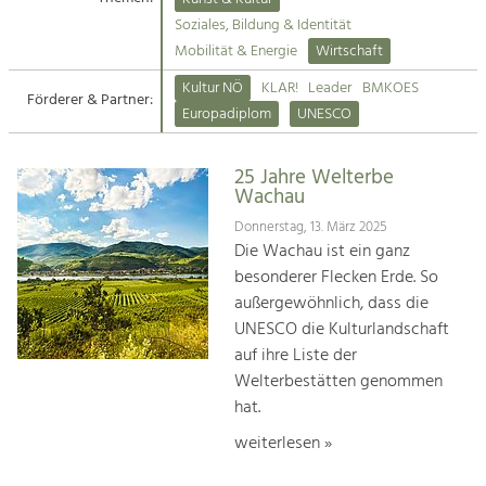
Kirchen am Fluss
Soziales, Bildung & Identität
Tourismus
Mobilität & Energie
Wirtschaft
Angebotsentwicklung und
Suche
Kultur NÖ
KLAR!
Leader
BMKOES
Positionierung.
Förderer & Partner:
Europadiplom
UNESCO
Impressum
Kunst & Kultur
Handwerk, Wissenschaft und Forschung.
25 Jahre Welterbe
Kontakt
Wachau
Donnerstag, 13. März 2025
Soziales, Bildung &
Die Wachau ist ein ganz
Identität
besonderer Flecken Erde. So
Gleichberechtigung, Jugend und
außergewöhnlich, dass die
Integration
UNESCO die Kulturlandschaft
Mobilität & Energie
auf ihre Liste der
Klimawandel, öffentlicher Verkehr und
erneuerbare Energie
Welterbestätten genommen
hat.
Wirtschaft
weiterlesen »
Steigerung regionaler Wertschöpfung