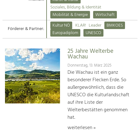
Kirchen am Fluss
Soziales, Bildung & Identität
Tourismus
Mobilität & Energie
Wirtschaft
Angebotsentwicklung und
Suche
Kultur NÖ
KLAR!
Leader
BMKOES
Positionierung.
Förderer & Partner:
Europadiplom
UNESCO
Impressum
Kunst & Kultur
Handwerk, Wissenschaft und Forschung.
25 Jahre Welterbe
Kontakt
Wachau
Donnerstag, 13. März 2025
Soziales, Bildung &
Die Wachau ist ein ganz
Identität
besonderer Flecken Erde. So
Gleichberechtigung, Jugend und
außergewöhnlich, dass die
Integration
UNESCO die Kulturlandschaft
Mobilität & Energie
auf ihre Liste der
Klimawandel, öffentlicher Verkehr und
erneuerbare Energie
Welterbestätten genommen
hat.
Wirtschaft
weiterlesen »
Steigerung regionaler Wertschöpfung