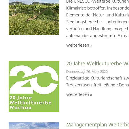
Die UNESCO-Welterbe Kulturland
Klimakrise betroffen. Insbesond
Elemente der Natur- und Kultur
Siedlungsbereiche – unterliege
vertiefen und Handlungsmöglic
aufeinander abgestimmte Aktivi
weiterlesen »
20 Jahre Weltkulturerbe 
Donnerstag, 26. März 2020
Einzigartige Kulturlandschaft z
Trockenrasen, freifließende Dona
weiterlesen »
Managementplan Welterb