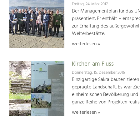
Freitag, 24. März 2017
Der Managementplan für das UN
präsentiert. Er enthält – ents
zur Erhaltung des außergewöhnlic
Welterbestätte.
weiterlesen »
Kirchen am Fluss
Donnerstag, 15. Dezember 2016
Einzigartige Sakralbauten zieren
geprägte Landschaft. Es war Ziel
einheimischen Bevölkerung und 
ganze Reihe von Projekten realisi
weiterlesen »