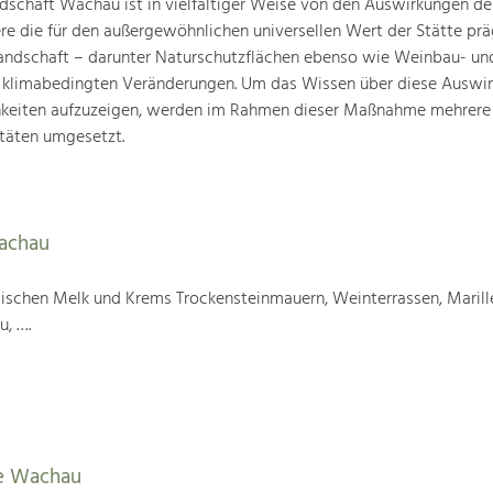
schaft Wachau ist in vielfältiger Weise von den Auswirkungen de
ere die für den außergewöhnlichen universellen Wert der Stätte pr
landschaft – darunter Naturschutzflächen ebenso wie Weinbau- un
n klimabedingten Veränderungen. Um das Wissen über diese Auswi
hkeiten aufzuzeigen, werden im Rahmen dieser Maßnahme mehrere
täten umgesetzt.
Wachau
wischen Melk und Krems Trockensteinmauern, Weinterrassen, Marill
u, ….
e Wachau