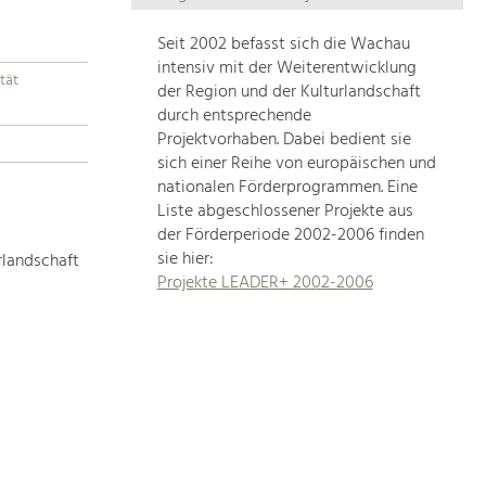
Die
Regionalentwicklung
Seit 2002 befasst sich die Wachau
in
intensiv mit der Weiterentwicklung
tät
unserer
der Region und der Kulturlandschaft
Region
durch entsprechende
ist
Projektvorhaben. Dabei bedient sie
sich einer Reihe von europäischen und
sehr
nationalen Förderprogrammen. Eine
vielfältig.
Liste abgeschlossener Projekte aus
Deshalb
der Förderperiode 2002-2006 finden
geben
sie hier:
rlandschaft
wir
Projekte LEADER+ 2002-2006
hier
eine
Übersicht
über
unsere
Themenschwerpunkte.
Für
mehr