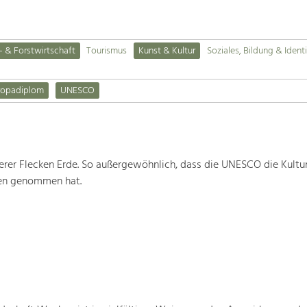
- & Forstwirtschaft
Tourismus
Kunst & Kultur
Soziales, Bildung & Identi
ropadiplom
UNESCO
rer Flecken Erde. So außergewöhnlich, dass die UNESCO die Kultu
ten genommen hat.