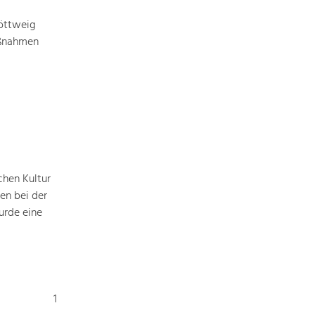
Baukultur
öttweig
Ortsbild, Baukultur und nachhaltiges
aßnahmen
Siedlungswesen.
Land- & Forstwirtschaft
Bewirtschaftung und Pflege der
Kulturlandschaft.
Tourismus
Angebotsentwicklung und
chen Kultur
Positionierung.
en bei der
urde eine
Kunst & Kultur
Handwerk, Wissenschaft und Forschung.
Soziales, Bildung &
1