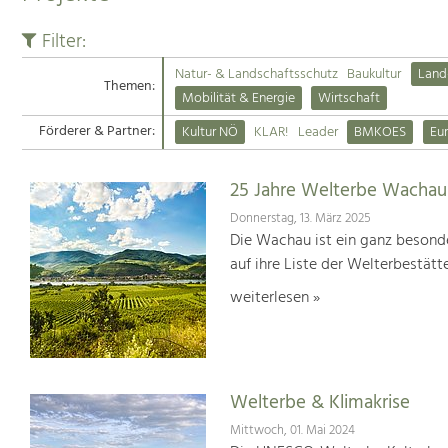
Filter:
Natur- & Landschaftsschutz
Baukultur
Land
Themen:
Mobilität & Energie
Wirtschaft
Förderer & Partner:
Kultur NÖ
KLAR!
Leader
BMKOES
Eu
25 Jahre Welterbe Wachau
Donnerstag, 13. März 2025
Die Wachau ist ein ganz besonde
auf ihre Liste der Welterbestät
weiterlesen »
Welterbe & Klimakrise
Mittwoch, 01. Mai 2024