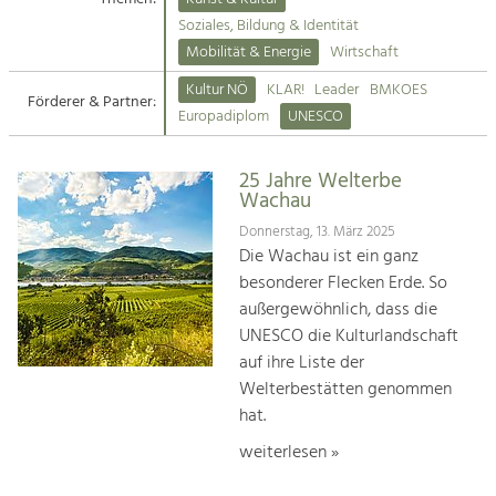
Kirchen am Fluss
Soziales, Bildung & Identität
Tourismus
Mobilität & Energie
Wirtschaft
Angebotsentwicklung und
Suche
Kultur NÖ
KLAR!
Leader
BMKOES
Positionierung.
Förderer & Partner:
Europadiplom
UNESCO
Impressum
Kunst & Kultur
Handwerk, Wissenschaft und Forschung.
25 Jahre Welterbe
Kontakt
Wachau
Donnerstag, 13. März 2025
Soziales, Bildung &
Die Wachau ist ein ganz
Identität
besonderer Flecken Erde. So
Gleichberechtigung, Jugend und
außergewöhnlich, dass die
Integration
UNESCO die Kulturlandschaft
Mobilität & Energie
auf ihre Liste der
Klimawandel, öffentlicher Verkehr und
erneuerbare Energie
Welterbestätten genommen
hat.
Wirtschaft
weiterlesen »
Steigerung regionaler Wertschöpfung