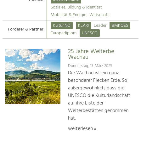
Kirchen am Fluss
Soziales, Bildung & Identität
Tourismus
Mobilität & Energie
Wirtschaft
Angebotsentwicklung und
Suche
Kultur NÖ
KLAR!
Leader
BMKOES
Positionierung.
Förderer & Partner:
Europadiplom
UNESCO
Impressum
Kunst & Kultur
Handwerk, Wissenschaft und Forschung.
25 Jahre Welterbe
Kontakt
Wachau
Donnerstag, 13. März 2025
Soziales, Bildung &
Die Wachau ist ein ganz
Identität
besonderer Flecken Erde. So
Gleichberechtigung, Jugend und
außergewöhnlich, dass die
Integration
UNESCO die Kulturlandschaft
Mobilität & Energie
auf ihre Liste der
Klimawandel, öffentlicher Verkehr und
erneuerbare Energie
Welterbestätten genommen
hat.
Wirtschaft
weiterlesen »
Steigerung regionaler Wertschöpfung