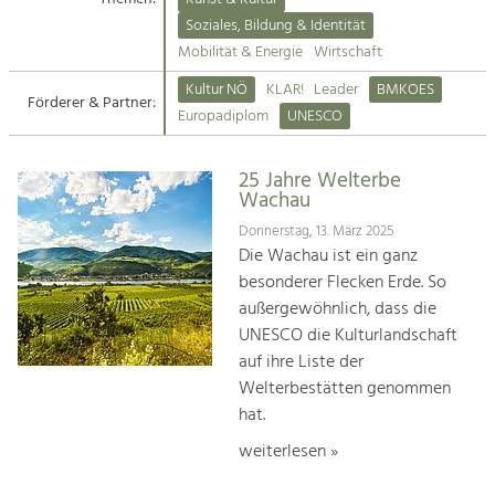
Kirchen am Fluss
Soziales, Bildung & Identität
Tourismus
Mobilität & Energie
Wirtschaft
Angebotsentwicklung und
Suche
Kultur NÖ
KLAR!
Leader
BMKOES
Positionierung.
Förderer & Partner:
Europadiplom
UNESCO
Impressum
Kunst & Kultur
Handwerk, Wissenschaft und Forschung.
25 Jahre Welterbe
Kontakt
Wachau
Donnerstag, 13. März 2025
Soziales, Bildung &
Die Wachau ist ein ganz
Identität
besonderer Flecken Erde. So
Gleichberechtigung, Jugend und
außergewöhnlich, dass die
Integration
UNESCO die Kulturlandschaft
Mobilität & Energie
auf ihre Liste der
Klimawandel, öffentlicher Verkehr und
erneuerbare Energie
Welterbestätten genommen
hat.
Wirtschaft
weiterlesen »
Steigerung regionaler Wertschöpfung