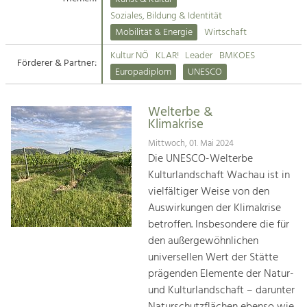
Kirchen am Fluss
Soziales, Bildung & Identität
Tourismus
Mobilität & Energie
Wirtschaft
Angebotsentwicklung und
Suche
Kultur NÖ
KLAR!
Leader
BMKOES
Positionierung.
Förderer & Partner:
Europadiplom
UNESCO
Impressum
Kunst & Kultur
Handwerk, Wissenschaft und Forschung.
Welterbe &
Kontakt
Klimakrise
Mittwoch, 01. Mai 2024
Soziales, Bildung &
Die UNESCO-Welterbe
Identität
Kulturlandschaft Wachau ist in
Gleichberechtigung, Jugend und
vielfältiger Weise von den
Integration
Auswirkungen der Klimakrise
Mobilität & Energie
betroffen. Insbesondere die für
Klimawandel, öffentlicher Verkehr und
erneuerbare Energie
den außergewöhnlichen
universellen Wert der Stätte
Wirtschaft
prägenden Elemente der Natur-
Steigerung regionaler Wertschöpfung
und Kulturlandschaft – darunter