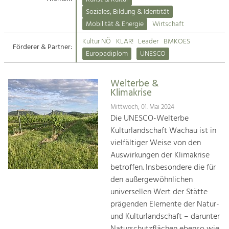
Kirchen am Fluss
Soziales, Bildung & Identität
Tourismus
Mobilität & Energie
Wirtschaft
Angebotsentwicklung und
Suche
Kultur NÖ
KLAR!
Leader
BMKOES
Positionierung.
Förderer & Partner:
Europadiplom
UNESCO
Impressum
Kunst & Kultur
Handwerk, Wissenschaft und Forschung.
Welterbe &
Kontakt
Klimakrise
Mittwoch, 01. Mai 2024
Soziales, Bildung &
Die UNESCO-Welterbe
Identität
Kulturlandschaft Wachau ist in
Gleichberechtigung, Jugend und
vielfältiger Weise von den
Integration
Auswirkungen der Klimakrise
Mobilität & Energie
betroffen. Insbesondere die für
Klimawandel, öffentlicher Verkehr und
erneuerbare Energie
den außergewöhnlichen
universellen Wert der Stätte
Wirtschaft
prägenden Elemente der Natur-
Steigerung regionaler Wertschöpfung
und Kulturlandschaft – darunter