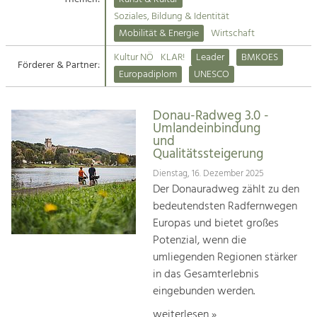
Kirchen am Fluss
Soziales, Bildung & Identität
Tourismus
Mobilität & Energie
Wirtschaft
Angebotsentwicklung und
Suche
Kultur NÖ
KLAR!
Leader
BMKOES
Positionierung.
Förderer & Partner:
Europadiplom
UNESCO
Impressum
Kunst & Kultur
Handwerk, Wissenschaft und Forschung.
Donau-Radweg 3.0 -
Kontakt
Umlandeinbindung
und
Qualitätssteigerung
Soziales, Bildung &
Identität
Dienstag, 16. Dezember 2025
Der Donauradweg zählt zu den
Gleichberechtigung, Jugend und
Integration
bedeutendsten Radfernwegen
Mobilität & Energie
Europas und bietet großes
Klimawandel, öffentlicher Verkehr und
Potenzial, wenn die
erneuerbare Energie
umliegenden Regionen stärker
in das Gesamterlebnis
Wirtschaft
eingebunden werden.
Steigerung regionaler Wertschöpfung
weiterlesen »