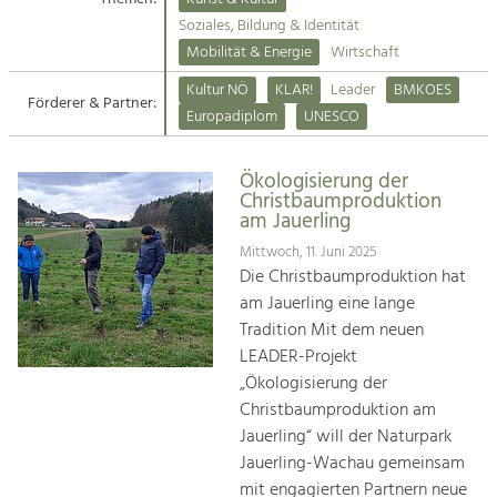
Kirchen am Fluss
Soziales, Bildung & Identität
Tourismus
Mobilität & Energie
Wirtschaft
Angebotsentwicklung und
Suche
Kultur NÖ
KLAR!
Leader
BMKOES
Positionierung.
Förderer & Partner:
Europadiplom
UNESCO
Impressum
Kunst & Kultur
Handwerk, Wissenschaft und Forschung.
Ökologisierung der
Kontakt
Christbaumproduktion
am Jauerling
Soziales, Bildung &
Mittwoch, 11. Juni 2025
Identität
Die Christbaumproduktion hat
Gleichberechtigung, Jugend und
am Jauerling eine lange
Integration
Tradition Mit dem neuen
Mobilität & Energie
LEADER-Projekt
Klimawandel, öffentlicher Verkehr und
„Ökologisierung der
erneuerbare Energie
Christbaumproduktion am
Jauerling“ will der Naturpark
Wirtschaft
Jauerling-Wachau gemeinsam
Steigerung regionaler Wertschöpfung
mit engagierten Partnern neue