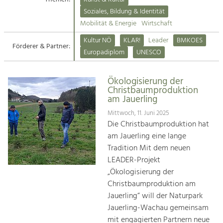
Kirchen am Fluss
Soziales, Bildung & Identität
Tourismus
Mobilität & Energie
Wirtschaft
Angebotsentwicklung und
Suche
Kultur NÖ
KLAR!
Leader
BMKOES
Positionierung.
Förderer & Partner:
Europadiplom
UNESCO
Impressum
Kunst & Kultur
Handwerk, Wissenschaft und Forschung.
Ökologisierung der
Kontakt
Christbaumproduktion
am Jauerling
Soziales, Bildung &
Mittwoch, 11. Juni 2025
Identität
Die Christbaumproduktion hat
Gleichberechtigung, Jugend und
am Jauerling eine lange
Integration
Tradition Mit dem neuen
Mobilität & Energie
LEADER-Projekt
Klimawandel, öffentlicher Verkehr und
„Ökologisierung der
erneuerbare Energie
Christbaumproduktion am
Jauerling“ will der Naturpark
Wirtschaft
Jauerling-Wachau gemeinsam
Steigerung regionaler Wertschöpfung
mit engagierten Partnern neue