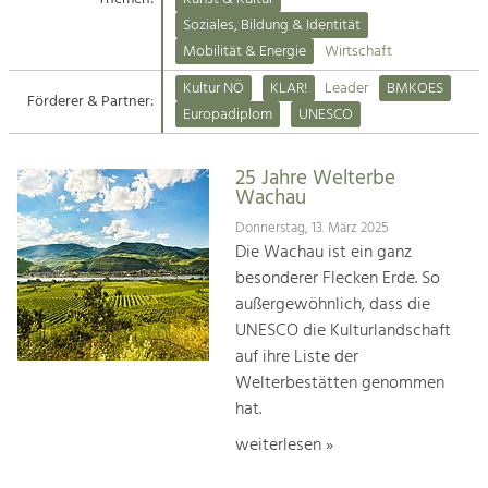
Kirchen am Fluss
Soziales, Bildung & Identität
Tourismus
Mobilität & Energie
Wirtschaft
Angebotsentwicklung und
Suche
Kultur NÖ
KLAR!
Leader
BMKOES
Positionierung.
Förderer & Partner:
Europadiplom
UNESCO
Impressum
Kunst & Kultur
Handwerk, Wissenschaft und Forschung.
25 Jahre Welterbe
Kontakt
Wachau
Donnerstag, 13. März 2025
Soziales, Bildung &
Die Wachau ist ein ganz
Identität
besonderer Flecken Erde. So
Gleichberechtigung, Jugend und
außergewöhnlich, dass die
Integration
UNESCO die Kulturlandschaft
Mobilität & Energie
auf ihre Liste der
Klimawandel, öffentlicher Verkehr und
erneuerbare Energie
Welterbestätten genommen
hat.
Wirtschaft
weiterlesen »
Steigerung regionaler Wertschöpfung