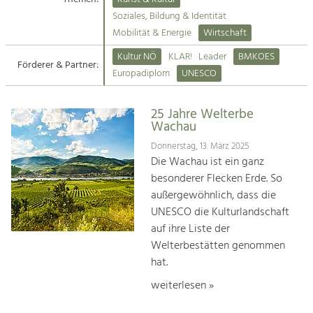
Kirchen am Fluss
Soziales, Bildung & Identität
Tourismus
Mobilität & Energie
Wirtschaft
Angebotsentwicklung und
Suche
Kultur NÖ
KLAR!
Leader
BMKOES
Positionierung.
Förderer & Partner:
Europadiplom
UNESCO
Impressum
Kunst & Kultur
Handwerk, Wissenschaft und Forschung.
25 Jahre Welterbe
Kontakt
Wachau
Donnerstag, 13. März 2025
Soziales, Bildung &
Die Wachau ist ein ganz
Identität
besonderer Flecken Erde. So
Gleichberechtigung, Jugend und
außergewöhnlich, dass die
Integration
UNESCO die Kulturlandschaft
Mobilität & Energie
auf ihre Liste der
Klimawandel, öffentlicher Verkehr und
erneuerbare Energie
Welterbestätten genommen
hat.
Wirtschaft
weiterlesen »
Steigerung regionaler Wertschöpfung