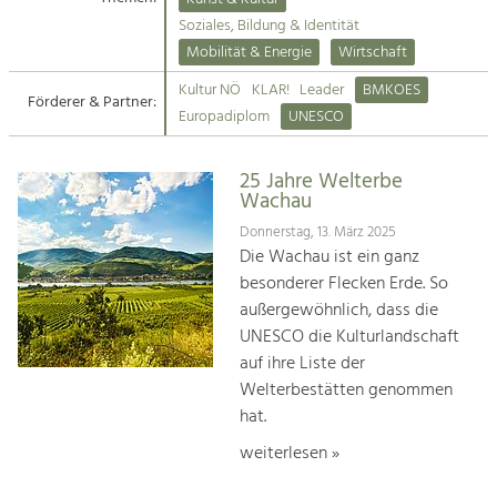
Kirchen am Fluss
Soziales, Bildung & Identität
Tourismus
Mobilität & Energie
Wirtschaft
Angebotsentwicklung und
Suche
Kultur NÖ
KLAR!
Leader
BMKOES
Positionierung.
Förderer & Partner:
Europadiplom
UNESCO
Impressum
Kunst & Kultur
Handwerk, Wissenschaft und Forschung.
25 Jahre Welterbe
Kontakt
Wachau
Donnerstag, 13. März 2025
Soziales, Bildung &
Die Wachau ist ein ganz
Identität
besonderer Flecken Erde. So
Gleichberechtigung, Jugend und
außergewöhnlich, dass die
Integration
UNESCO die Kulturlandschaft
Mobilität & Energie
auf ihre Liste der
Klimawandel, öffentlicher Verkehr und
erneuerbare Energie
Welterbestätten genommen
hat.
Wirtschaft
weiterlesen »
Steigerung regionaler Wertschöpfung