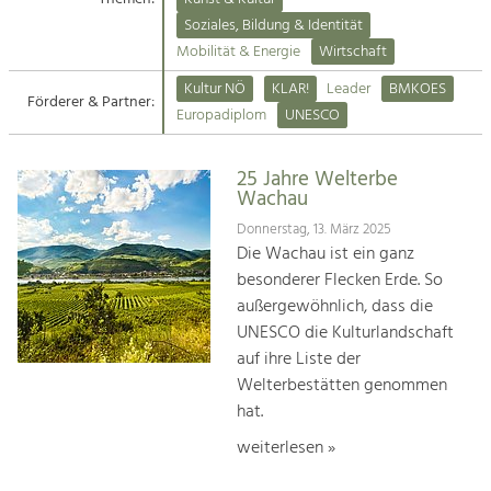
Kirchen am Fluss
Soziales, Bildung & Identität
Tourismus
Mobilität & Energie
Wirtschaft
Angebotsentwicklung und
Suche
Kultur NÖ
KLAR!
Leader
BMKOES
Positionierung.
Förderer & Partner:
Europadiplom
UNESCO
Impressum
Kunst & Kultur
Handwerk, Wissenschaft und Forschung.
25 Jahre Welterbe
Kontakt
Wachau
Donnerstag, 13. März 2025
Soziales, Bildung &
Die Wachau ist ein ganz
Identität
besonderer Flecken Erde. So
Gleichberechtigung, Jugend und
außergewöhnlich, dass die
Integration
UNESCO die Kulturlandschaft
Mobilität & Energie
auf ihre Liste der
Klimawandel, öffentlicher Verkehr und
erneuerbare Energie
Welterbestätten genommen
hat.
Wirtschaft
weiterlesen »
Steigerung regionaler Wertschöpfung