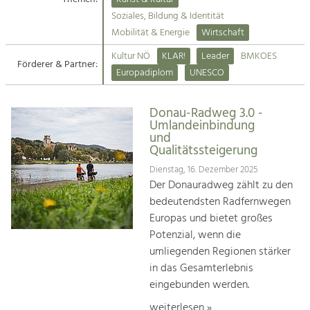
Kirchen am Fluss
Soziales, Bildung & Identität
Tourismus
Mobilität & Energie
Wirtschaft
Angebotsentwicklung und
Suche
Kultur NÖ
KLAR!
Leader
BMKOES
Positionierung.
Förderer & Partner:
Europadiplom
UNESCO
Impressum
Kunst & Kultur
Handwerk, Wissenschaft und Forschung.
Donau-Radweg 3.0 -
Kontakt
Umlandeinbindung
und
Qualitätssteigerung
Soziales, Bildung &
Identität
Dienstag, 16. Dezember 2025
Der Donauradweg zählt zu den
Gleichberechtigung, Jugend und
Integration
bedeutendsten Radfernwegen
Mobilität & Energie
Europas und bietet großes
Klimawandel, öffentlicher Verkehr und
Potenzial, wenn die
erneuerbare Energie
umliegenden Regionen stärker
in das Gesamterlebnis
Wirtschaft
eingebunden werden.
Steigerung regionaler Wertschöpfung
weiterlesen »