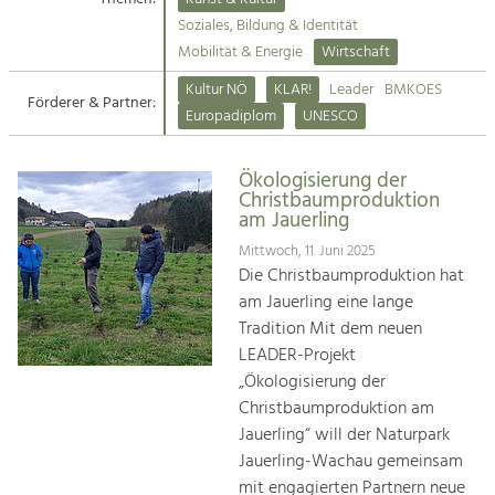
Kirchen am Fluss
Soziales, Bildung & Identität
Tourismus
Mobilität & Energie
Wirtschaft
Angebotsentwicklung und
Suche
Kultur NÖ
KLAR!
Leader
BMKOES
Positionierung.
Förderer & Partner:
Europadiplom
UNESCO
Impressum
Kunst & Kultur
Handwerk, Wissenschaft und Forschung.
Ökologisierung der
Kontakt
Christbaumproduktion
am Jauerling
Soziales, Bildung &
Mittwoch, 11. Juni 2025
Identität
Die Christbaumproduktion hat
Gleichberechtigung, Jugend und
am Jauerling eine lange
Integration
Tradition Mit dem neuen
Mobilität & Energie
LEADER-Projekt
Klimawandel, öffentlicher Verkehr und
„Ökologisierung der
erneuerbare Energie
Christbaumproduktion am
Jauerling“ will der Naturpark
Wirtschaft
Jauerling-Wachau gemeinsam
Steigerung regionaler Wertschöpfung
mit engagierten Partnern neue