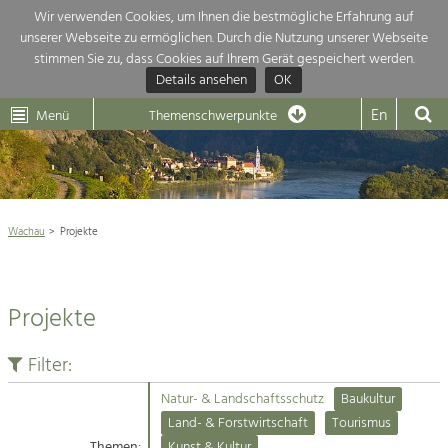
Wir verwenden Cookies, um Ihnen die bestmögliche Erfahrung auf
unserer Webseite zu ermöglichen. Durch die Nutzung unserer Webseite
Themenübersicht
stimmen Sie zu, dass Cookies auf Ihrem Gerät gespeichert werden.
Details ansehen
OK
LEADER
Wachau
Dunkelsteinerwald
Klima
Die Regionalentwicklung in unserer Region ist sehr vielfältig. Deshalb
En
Menü
Themenschwerpunkte
geben wir hier eine Übersicht über unsere Themenschwerpunkte. Für
Aktuelles
mehr Informationen einfach das Thema anklicken und schon werden alle

Projekte in diesem Kontext angezeigt.
Weltkulturerbe Wachau

Natur- &
Wachau
Projekte
Rückblick 25 Jahre Jubiläum

Landschaftsschutz
Pflege, Regulierung und
Naturschutz

Weiterentwicklung.
Projekte
Baukultur
Architektur

Ortsbild, Baukultur und nachhaltiges
Siedlungswesen.
Filter:
Landwirtschaft & Tourismus
Natur- & Landschaftsschutz
Baukultur
Land- & Forstwirtschaft
Projekte
Land- & Forstwirtschaft
Tourismus
Bewirtschaftung und Pflege der
Kulturlandschaft.
Themen:
Kunst & Kultur