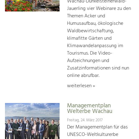
Wachau-Dunkelsteinerwald-
Jauerling vier Webinare zu den
Themen Acker und
Humusaufbau, ökologische
Waldbewirtschaftung,
klimafitte Gärten und
Klimawandelanpassung im
Tourismus. Die Video-
Aufzeichnungen und
Zusatzinformationen sind nun
online abrufbar.
weiterlesen »
Managementplan
Welterbe Wachau
Freitag, 24. März 2017
Der Managementplan für das
UNESCO-Weltkulturerbe