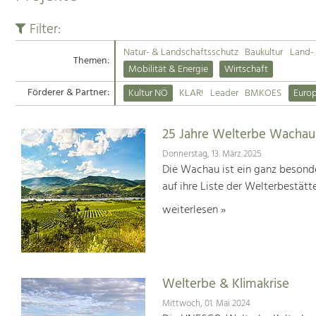
Filter:
Natur- & Landschaftsschutz
Baukultur
Land- 
Themen:
Mobilität & Energie
Wirtschaft
Förderer & Partner:
Kultur NÖ
KLAR!
Leader
BMKOES
Euro
25 Jahre Welterbe Wachau
Donnerstag, 13. März 2025
Die Wachau ist ein ganz besonde
auf ihre Liste der Welterbestät
weiterlesen »
Welterbe & Klimakrise
Mittwoch, 01. Mai 2024