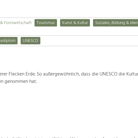
& Forstwirtschaft
Tourismus
Kunst & Kultur
Soziales, Bildung & Iden
padiplom
UNESCO
rer Flecken Erde. So außergewöhnlich, dass die UNESCO die Kultu
ten genommen hat.