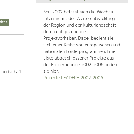
Die
Regionalentwicklung
Seit 2002 befasst sich die Wachau
in
intensiv mit der Weiterentwicklung
tität
unserer
der Region und der Kulturlandschaft
Region
durch entsprechende
ist
Projektvorhaben. Dabei bedient sie
sich einer Reihe von europäischen und
sehr
nationalen Förderprogrammen. Eine
vielfältig.
Liste abgeschlossener Projekte aus
Deshalb
der Förderperiode 2002-2006 finden
geben
sie hier:
rlandschaft
wir
Projekte LEADER+ 2002-2006
hier
eine
Übersicht
über
unsere
Themenschwerpunkte.
Für
mehr