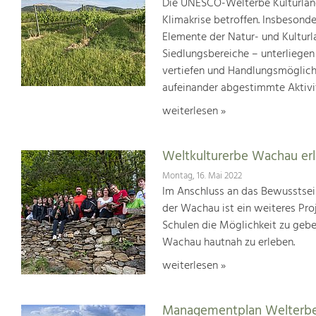
Die UNESCO-Welterbe Kulturland
Klimakrise betroffen. Insbesond
Elemente der Natur- und Kultur
Siedlungsbereiche – unterliege
vertiefen und Handlungsmöglic
aufeinander abgestimmte Aktivi
weiterlesen »
Weltkulturerbe Wachau er
Montag, 16. Mai 2022
Im Anschluss an das Bewusstsei
der Wachau ist ein weiteres Pr
Schulen die Möglichkeit zu geb
Wachau hautnah zu erleben.
weiterlesen »
Managementplan Welterb