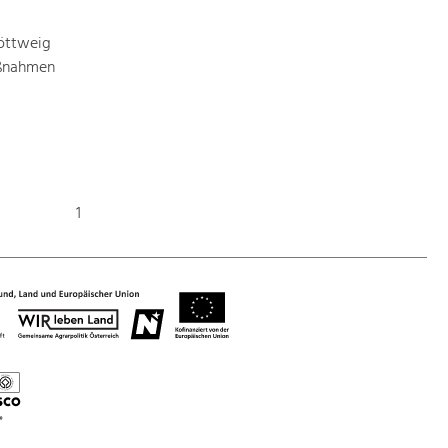
Baukultur
öttweig
Ortsbild, Baukultur und nachhaltiges
Siedlungswesen.
aßnahmen
Land- & Forstwirtschaft
Bewirtschaftung und Pflege der
Kulturlandschaft.
1
Tourismus
Angebotsentwicklung und
Positionierung.
Kunst & Kultur
Handwerk, Wissenschaft und Forschung.
Soziales, Bildung &