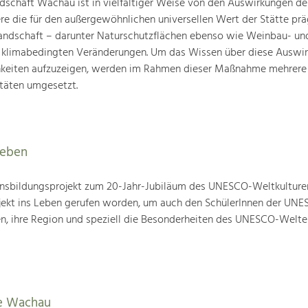
schaft Wachau ist in vielfältiger Weise von den Auswirkungen de
ere die für den außergewöhnlichen universellen Wert der Stätte pr
landschaft – darunter Naturschutzflächen ebenso wie Weinbau- un
n klimabedingten Veränderungen. Um das Wissen über diese Auswi
hkeiten aufzuzeigen, werden im Rahmen dieser Maßnahme mehrere
täten umgesetzt.
leben
nsbildungsprojekt zum 20-Jahr-Jubiläum des UNESCO-Weltkulture
ojekt ins Leben gerufen worden, um auch den SchülerInnen der UN
en, ihre Region und speziell die Besonderheiten des UNESCO-Welte
e Wachau