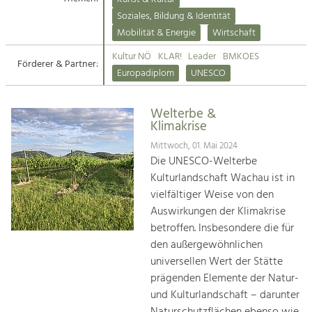
Kirchen am Fluss
Soziales, Bildung & Identität
Tourismus
Mobilität & Energie
Wirtschaft
Angebotsentwicklung und
Suche
Kultur NÖ
KLAR!
Leader
BMKOES
Positionierung.
Förderer & Partner:
Europadiplom
UNESCO
Impressum
Kunst & Kultur
Handwerk, Wissenschaft und Forschung.
Welterbe &
Kontakt
Klimakrise
Mittwoch, 01. Mai 2024
Soziales, Bildung &
Die UNESCO-Welterbe
Identität
Kulturlandschaft Wachau ist in
Gleichberechtigung, Jugend und
vielfältiger Weise von den
Integration
Auswirkungen der Klimakrise
Mobilität & Energie
betroffen. Insbesondere die für
Klimawandel, öffentlicher Verkehr und
erneuerbare Energie
den außergewöhnlichen
universellen Wert der Stätte
Wirtschaft
prägenden Elemente der Natur-
Steigerung regionaler Wertschöpfung
und Kulturlandschaft – darunter