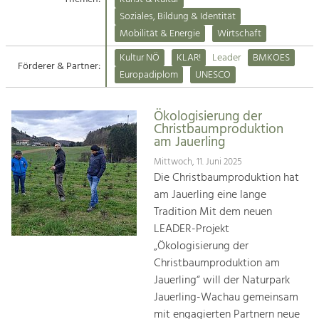
Kirchen am Fluss
Soziales, Bildung & Identität
Tourismus
Mobilität & Energie
Wirtschaft
Angebotsentwicklung und
Suche
Kultur NÖ
KLAR!
Leader
BMKOES
Positionierung.
Förderer & Partner:
Europadiplom
UNESCO
Impressum
Kunst & Kultur
Handwerk, Wissenschaft und Forschung.
Ökologisierung der
Kontakt
Christbaumproduktion
am Jauerling
Soziales, Bildung &
Mittwoch, 11. Juni 2025
Identität
Die Christbaumproduktion hat
Gleichberechtigung, Jugend und
am Jauerling eine lange
Integration
Tradition Mit dem neuen
Mobilität & Energie
LEADER-Projekt
Klimawandel, öffentlicher Verkehr und
„Ökologisierung der
erneuerbare Energie
Christbaumproduktion am
Jauerling“ will der Naturpark
Wirtschaft
Jauerling-Wachau gemeinsam
Steigerung regionaler Wertschöpfung
mit engagierten Partnern neue