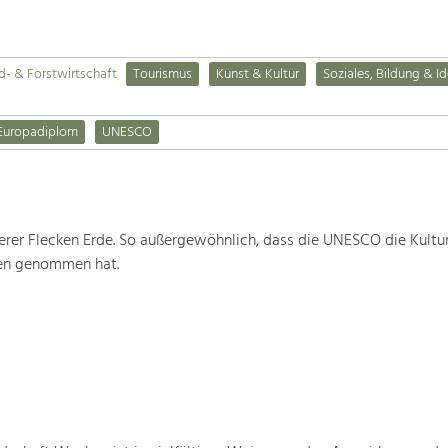
d- & Forstwirtschaft
Tourismus
Kunst & Kultur
Soziales, Bildung & Id
Europadiplom
UNESCO
rer Flecken Erde. So außergewöhnlich, dass die UNESCO die Kultu
ten genommen hat.