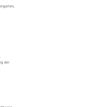
Identität
Gleichberechtigung, Jugend und
engärten,
Integration
Mobilität & Energie
Klimawandel, öffentlicher Verkehr und
erneuerbare Energie
Wirtschaft
Steigerung regionaler Wertschöpfung
s
ng der