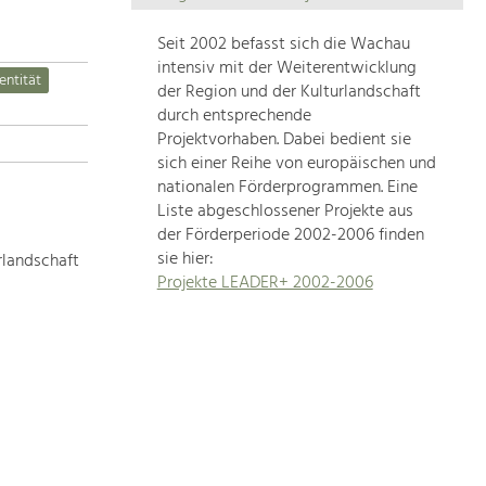
Die
Regionalentwicklung
Seit 2002 befasst sich die Wachau
in
intensiv mit der Weiterentwicklung
entität
unserer
der Region und der Kulturlandschaft
Region
durch entsprechende
ist
Projektvorhaben. Dabei bedient sie
sich einer Reihe von europäischen und
sehr
nationalen Förderprogrammen. Eine
vielfältig.
Liste abgeschlossener Projekte aus
Deshalb
der Förderperiode 2002-2006 finden
geben
sie hier:
rlandschaft
wir
Projekte LEADER+ 2002-2006
hier
eine
Übersicht
über
unsere
Themenschwerpunkte.
Für
mehr