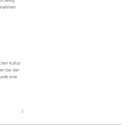
öttweig
aßnahmen
chen Kultur
en bei der
urde eine
1