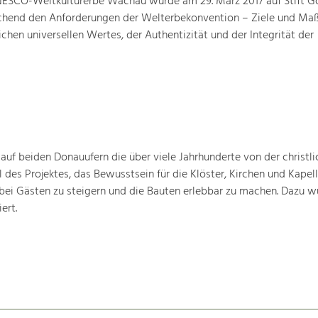
ESCO-Weltkulturerbe Wachau wurde am 29. März 2017 auf Stift G
prechend den Anforderungen der Welterbekonvention – Ziele und M
hen universellen Wertes, der Authentizität und der Integrität der
 auf beiden Donauufern die über viele Jahrhunderte von der christli
 des Projektes, das Bewusstsein für die Klöster, Kirchen und Kapell
bei Gästen zu steigern und die Bauten erlebbar zu machen. Dazu w
ert.