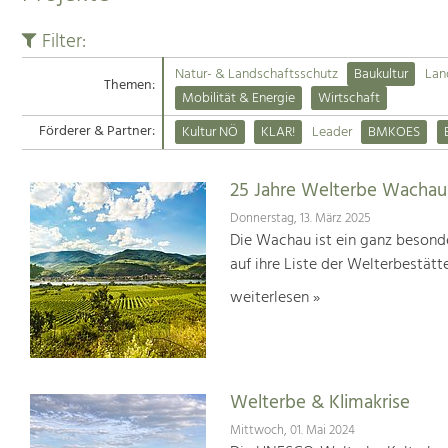
Filter:
Natur- & Landschaftsschutz
Baukultur
Lan
Themen:
Mobilität & Energie
Wirtschaft
Förderer & Partner:
Kultur NÖ
KLAR!
Leader
BMKOES
25 Jahre Welterbe Wachau
Donnerstag, 13. März 2025
Die Wachau ist ein ganz besonde
auf ihre Liste der Welterbestät
weiterlesen »
Welterbe & Klimakrise
Mittwoch, 01. Mai 2024