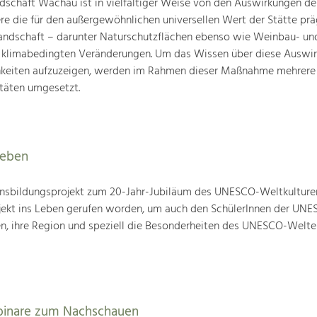
schaft Wachau ist in vielfältiger Weise von den Auswirkungen de
ere die für den außergewöhnlichen universellen Wert der Stätte pr
landschaft – darunter Naturschutzflächen ebenso wie Weinbau- un
n klimabedingten Veränderungen. Um das Wissen über diese Auswi
hkeiten aufzuzeigen, werden im Rahmen dieser Maßnahme mehrere
täten umgesetzt.
leben
nsbildungsprojekt zum 20-Jahr-Jubiläum des UNESCO-Weltkulture
ojekt ins Leben gerufen worden, um auch den SchülerInnen der UN
en, ihre Region und speziell die Besonderheiten des UNESCO-Welte
binare zum Nachschauen