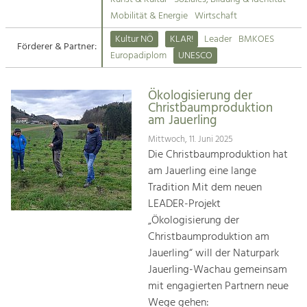
Kirchen am Fluss
Mobilität & Energie
Wirtschaft
Tourismus
Kultur NÖ
KLAR!
Leader
BMKOES
Angebotsentwicklung und
Förderer & Partner:
Suche
Europadiplom
UNESCO
Positionierung.
Impressum
Kunst & Kultur
Ökologisierung der
Christbaumproduktion
Handwerk, Wissenschaft und Forschung.
Kontakt
am Jauerling
Mittwoch, 11. Juni 2025
Soziales, Bildung &
Die Christbaumproduktion hat
Identität
am Jauerling eine lange
Gleichberechtigung, Jugend und
Tradition Mit dem neuen
Integration
LEADER-Projekt
Mobilität & Energie
„Ökologisierung der
Klimawandel, öffentlicher Verkehr und
Christbaumproduktion am
erneuerbare Energie
Jauerling“ will der Naturpark
Jauerling-Wachau gemeinsam
Wirtschaft
mit engagierten Partnern neue
Steigerung regionaler Wertschöpfung
Wege gehen: