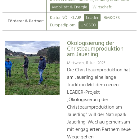
Kirchen am Fluss
Mobilität & Energie
Wirtschaft
Tourismus
Kultur NÖ
KLAR!
Leader
BMKOES
Angebotsentwicklung und
Förderer & Partner:
Suche
Europadiplom
UNESCO
Positionierung.
Impressum
Kunst & Kultur
Ökologisierung der
Christbaumproduktion
Handwerk, Wissenschaft und Forschung.
Kontakt
am Jauerling
Mittwoch, 11. Juni 2025
Soziales, Bildung &
Die Christbaumproduktion hat
Identität
am Jauerling eine lange
Gleichberechtigung, Jugend und
Tradition Mit dem neuen
Integration
LEADER-Projekt
Mobilität & Energie
„Ökologisierung der
Klimawandel, öffentlicher Verkehr und
Christbaumproduktion am
erneuerbare Energie
Jauerling“ will der Naturpark
Jauerling-Wachau gemeinsam
Wirtschaft
mit engagierten Partnern neue
Steigerung regionaler Wertschöpfung
Wege gehen: