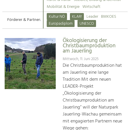
Kirchen am Fluss
Mobilität & Energie
Wirtschaft
Tourismus
Kultur NÖ
KLAR!
Leader
BMKOES
Angebotsentwicklung und
Förderer & Partner:
Suche
Europadiplom
UNESCO
Positionierung.
Impressum
Kunst & Kultur
Ökologisierung der
Christbaumproduktion
Handwerk, Wissenschaft und Forschung.
Kontakt
am Jauerling
Mittwoch, 11. Juni 2025
Soziales, Bildung &
Die Christbaumproduktion hat
Identität
am Jauerling eine lange
Gleichberechtigung, Jugend und
Tradition Mit dem neuen
Integration
LEADER-Projekt
Mobilität & Energie
„Ökologisierung der
Klimawandel, öffentlicher Verkehr und
Christbaumproduktion am
erneuerbare Energie
Jauerling“ will der Naturpark
Jauerling-Wachau gemeinsam
Wirtschaft
mit engagierten Partnern neue
Steigerung regionaler Wertschöpfung
Wege gehen: