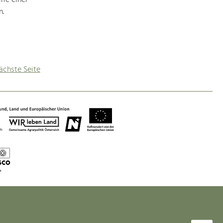
lfe einer
n.
ächste Seite