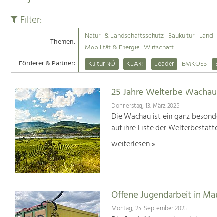
Filter:
Natur- & Landschaftsschutz
Baukultur
Land- 
Themen:
Mobilität & Energie
Wirtschaft
Förderer & Partner:
Kultur NÖ
KLAR!
Leader
BMKOES
25 Jahre Welterbe Wachau
Donnerstag, 13. März 2025
Die Wachau ist ein ganz besonde
auf ihre Liste der Welterbestät
weiterlesen »
Offene Jugendarbeit in Ma
Montag, 25. September 2023