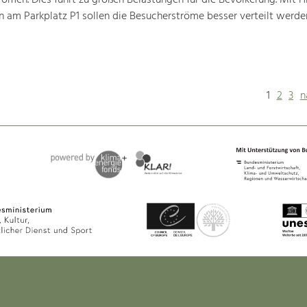
ömen. Dies führt zu großen Belastungen für die Bevölkerung. Mit Hi
am Parkplatz P1 sollen die Besucherströme besser verteilt werde
1
2
3
n