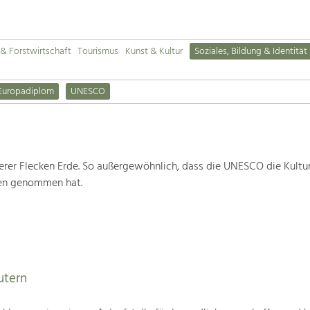
& Forstwirtschaft
Tourismus
Kunst & Kultur
Soziales, Bildung & Identität
Europadiplom
UNESCO
rer Flecken Erde. So außergewöhnlich, dass die UNESCO die Kultu
ten genommen hat.
utern