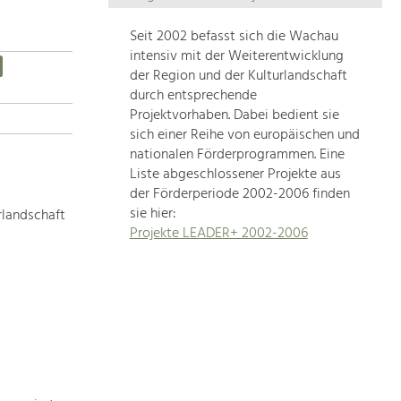
Die
Regionalentwicklung
Seit 2002 befasst sich die Wachau
in
intensiv mit der Weiterentwicklung
unserer
der Region und der Kulturlandschaft
Region
durch entsprechende
ist
Projektvorhaben. Dabei bedient sie
sich einer Reihe von europäischen und
sehr
nationalen Förderprogrammen. Eine
vielfältig.
Liste abgeschlossener Projekte aus
Deshalb
der Förderperiode 2002-2006 finden
geben
sie hier:
rlandschaft
wir
Projekte LEADER+ 2002-2006
hier
eine
Übersicht
über
unsere
Themenschwerpunkte.
Für
mehr