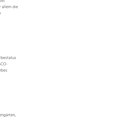
Identität
tet
Gleichberechtigung, Jugend und
 allem die
Integration
n
Mobilität & Energie
Klimawandel, öffentlicher Verkehr und
erneuerbare Energie
Wirtschaft
Steigerung regionaler Wertschöpfung
rbestatus
ESCO-
rbes
engärten,