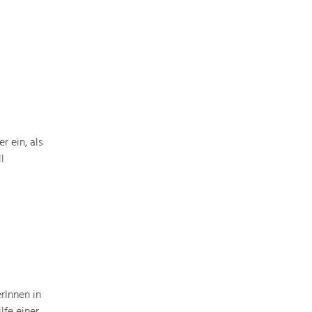
 ein, als
l
rInnen in