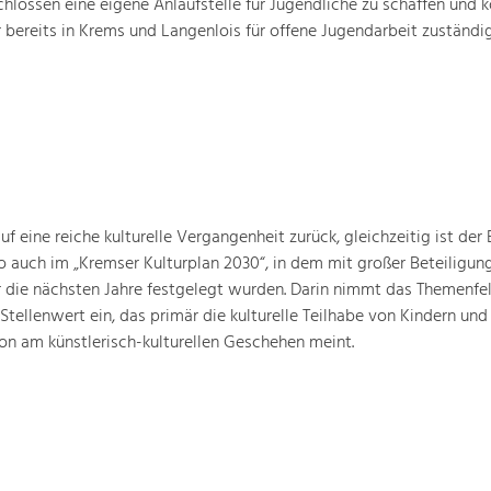
hlossen eine eigene Anlaufstelle für Jugendliche zu schaffen und k
 bereits in Krems und Langenlois für offene Jugendarbeit zuständig 
 eine reiche kulturelle Vergangenheit zurück, gleichzeitig ist der B
o auch im „Kremser Kulturplan 2030“, in dem mit großer Beteiligun
ür die nächsten Jahre festgelegt wurden. Darin nimmt das Themenfe
 Stellenwert ein, das primär die kulturelle Teilhabe von Kindern und
ion am künstlerisch-kulturellen Geschehen meint.