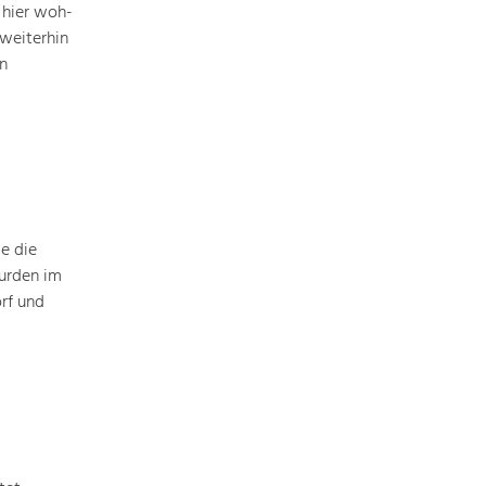
 hier woh­
Baukultur
weiterhin
Ortsbild, Baukultur und nachhaltiges
n
Siedlungswesen.
Land- & Forstwirtschaft
Bewirtschaftung und Pflege der
Kulturlandschaft.
Tourismus
e die
Angebotsentwicklung und
urden im
Positionierung.
rf und
Kunst & Kultur
Handwerk, Wissenschaft und Forschung.
Soziales, Bildung &