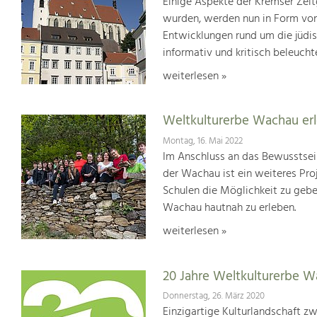
Einige Aspekte der Kremser Zei
wurden, werden nun in Form von 
Entwicklungen rund um die jüdis
informativ und kritisch beleucht
weiterlesen »
Weltkulturerbe Wachau er
Montag, 16. Mai 2022
Im Anschluss an das Bewusstsei
der Wachau ist ein weiteres Pr
Schulen die Möglichkeit zu geb
Wachau hautnah zu erleben.
weiterlesen »
20 Jahre Weltkulturerbe 
Donnerstag, 26. März 2020
Einzigartige Kulturlandschaft z