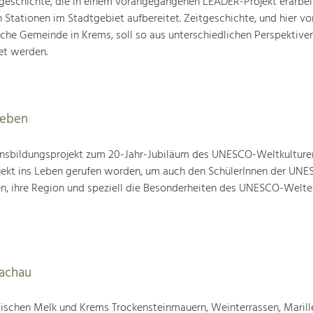
tgeschichte, die in einem vorangegangenen LEADER-Projekt erarbei
Stationen im Stadtgebiet aufbereitet. Zeitgeschichte, und hier vor
che Gemeinde in Krems, soll so aus unterschiedlichen Perspektive
et werden.
leben
nsbildungsprojekt zum 20-Jahr-Jubiläum des UNESCO-Weltkulture
ojekt ins Leben gerufen worden, um auch den SchülerInnen der UN
en, ihre Region und speziell die Besonderheiten des UNESCO-Welte
Wachau
wischen Melk und Krems Trockensteinmauern, Weinterrassen, Marill