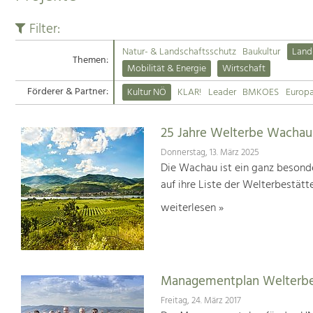
Filter:
Natur- & Landschaftsschutz
Baukultur
Land
Themen:
Mobilität & Energie
Wirtschaft
Förderer & Partner:
Kultur NÖ
KLAR!
Leader
BMKOES
Europ
25 Jahre Welterbe Wachau
Donnerstag, 13. März 2025
Die Wachau ist ein ganz besonde
auf ihre Liste der Welterbestät
weiterlesen »
Managementplan Welterb
Freitag, 24. März 2017