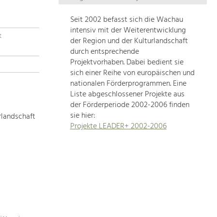
Die
Regionalentwicklung
Seit 2002 befasst sich die Wachau
in
intensiv mit der Weiterentwicklung
t
unserer
der Region und der Kulturlandschaft
Region
durch entsprechende
ist
Projektvorhaben. Dabei bedient sie
sich einer Reihe von europäischen und
sehr
nationalen Förderprogrammen. Eine
vielfältig.
Liste abgeschlossener Projekte aus
Deshalb
der Förderperiode 2002-2006 finden
geben
sie hier:
rlandschaft
wir
Projekte LEADER+ 2002-2006
hier
eine
Übersicht
über
unsere
Themenschwerpunkte.
Für
mehr