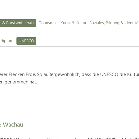
- & Forstwirtschaft
Tourismus
Kunst & Kultur
Soziales, Bildung & Identitä
adiplom
UNESCO
rer Flecken Erde. So außergewöhnlich, dass die UNESCO die Kultu
ten genommen hat.
e Wachau