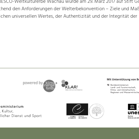
ESCO-Weltkulturerbe Wachau wurde am 29. März 2017 auf Stift G
prechend den Anforderungen der Welterbekonvention – Ziele und M
hen universellen Wertes, der Authentizität und der Integrität der