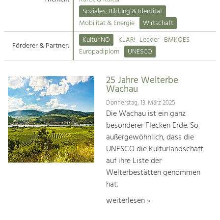
Kirchen am Fluss
Soziales, Bildung & Identität
Tourismus
Mobilität & Energie
Wirtschaft
Angebotsentwicklung und
Suche
Kultur NÖ
KLAR!
Leader
BMKOES
Positionierung.
Förderer & Partner:
Europadiplom
UNESCO
Impressum
Kunst & Kultur
Handwerk, Wissenschaft und Forschung.
25 Jahre Welterbe
Kontakt
Wachau
Donnerstag, 13. März 2025
Soziales, Bildung &
Die Wachau ist ein ganz
Identität
besonderer Flecken Erde. So
Gleichberechtigung, Jugend und
außergewöhnlich, dass die
Integration
UNESCO die Kulturlandschaft
Mobilität & Energie
auf ihre Liste der
Klimawandel, öffentlicher Verkehr und
erneuerbare Energie
Welterbestätten genommen
hat.
Wirtschaft
weiterlesen »
Steigerung regionaler Wertschöpfung