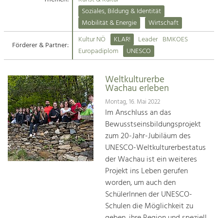
Kirchen am Fluss
Soziales, Bildung & Identität
Tourismus
Mobilität & Energie
Wirtschaft
Angebotsentwicklung und
Suche
Kultur NÖ
KLAR!
Leader
BMKOES
Positionierung.
Förderer & Partner:
Europadiplom
UNESCO
Impressum
Kunst & Kultur
Handwerk, Wissenschaft und Forschung.
Weltkulturerbe
Kontakt
Wachau erleben
Montag, 16. Mai 2022
Soziales, Bildung &
Im Anschluss an das
Identität
Bewusstseinsbildungsprojekt
Gleichberechtigung, Jugend und
zum 20-Jahr-Jubiläum des
Integration
UNESCO-Weltkulturerbestatus
Mobilität & Energie
der Wachau ist ein weiteres
Klimawandel, öffentlicher Verkehr und
erneuerbare Energie
Projekt ins Leben gerufen
worden, um auch den
Wirtschaft
SchülerInnen der UNESCO-
Steigerung regionaler Wertschöpfung
Schulen die Möglichkeit zu