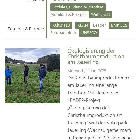
Kirchen am Fluss
Soziales, Bildung & Identität
Tourismus
Mobilität & Energie
Wirtschaft
Angebotsentwicklung und
Suche
Kultur NÖ
KLAR!
Leader
BMKOES
Positionierung.
Förderer & Partner:
Europadiplom
UNESCO
Impressum
Kunst & Kultur
Handwerk, Wissenschaft und Forschung.
Ökologisierung der
Kontakt
Christbaumproduktion
am Jauerling
Soziales, Bildung &
Mittwoch, 11. Juni 2025
Identität
Die Christbaumproduktion hat
Gleichberechtigung, Jugend und
am Jauerling eine lange
Integration
Tradition Mit dem neuen
Mobilität & Energie
LEADER-Projekt
Klimawandel, öffentlicher Verkehr und
„Ökologisierung der
erneuerbare Energie
Christbaumproduktion am
Jauerling“ will der Naturpark
Wirtschaft
Jauerling-Wachau gemeinsam
Steigerung regionaler Wertschöpfung
mit engagierten Partnern neue