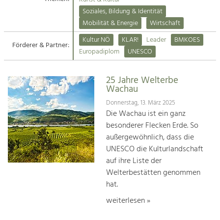
Kirchen am Fluss
Soziales, Bildung & Identität
Tourismus
Mobilität & Energie
Wirtschaft
Angebotsentwicklung und
Suche
Kultur NÖ
KLAR!
Leader
BMKOES
Positionierung.
Förderer & Partner:
Europadiplom
UNESCO
Impressum
Kunst & Kultur
Handwerk, Wissenschaft und Forschung.
25 Jahre Welterbe
Kontakt
Wachau
Donnerstag, 13. März 2025
Soziales, Bildung &
Die Wachau ist ein ganz
Identität
besonderer Flecken Erde. So
Gleichberechtigung, Jugend und
außergewöhnlich, dass die
Integration
UNESCO die Kulturlandschaft
Mobilität & Energie
auf ihre Liste der
Klimawandel, öffentlicher Verkehr und
erneuerbare Energie
Welterbestätten genommen
hat.
Wirtschaft
weiterlesen »
Steigerung regionaler Wertschöpfung