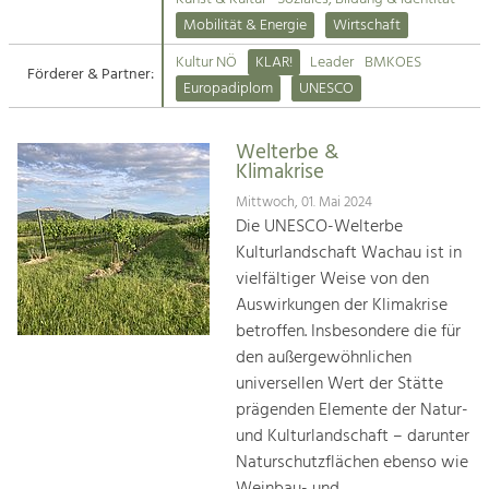
Kirchen am Fluss
Mobilität & Energie
Wirtschaft
Tourismus
Kultur NÖ
KLAR!
Leader
BMKOES
Angebotsentwicklung und
Förderer & Partner:
Suche
Europadiplom
UNESCO
Positionierung.
Impressum
Kunst & Kultur
Welterbe &
Klimakrise
Handwerk, Wissenschaft und Forschung.
Kontakt
Mittwoch, 01. Mai 2024
Die UNESCO-Welterbe
Soziales, Bildung &
Kulturlandschaft Wachau ist in
Identität
vielfältiger Weise von den
Gleichberechtigung, Jugend und
Auswirkungen der Klimakrise
Integration
betroffen. Insbesondere die für
Mobilität & Energie
den außergewöhnlichen
Klimawandel, öffentlicher Verkehr und
erneuerbare Energie
universellen Wert der Stätte
prägenden Elemente der Natur-
Wirtschaft
und Kulturlandschaft – darunter
Steigerung regionaler Wertschöpfung
Naturschutzflächen ebenso wie